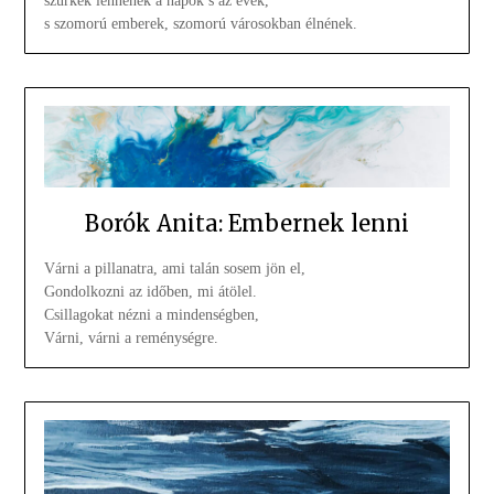
szürkék lennének a napok s az évek,
s szomorú emberek, szomorú városokban élnének.
Borók Anita: Embernek lenni
Várni a pillanatra, ami talán sosem jön el,
Gondolkozni az időben, mi átölel.
Csillagokat nézni a mindenségben,
Várni, várni a reménységre.