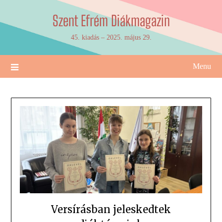
Skip
Szent Efrém Diákmagazin
to
content
45. kiadás – 2025. május 29.
Menu
Versírásban jeleskedtek