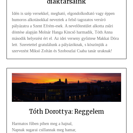
diáktársaink
Idén is szép versekkel, megható, elgondolkodtató vagy éppen
humoros alkotásokkal neveztek a felső tagozatos versíró
pályázatra a Szent Efrém-esek. A nevelőtestület alkotta zsűri
döntése alapján Molnár Hanga Kincső harmadik, Tóth Anna
második helyezést ért el. Az idei verseny győztese Makkai Dóra
lett. Szeretettel gratulálunk a pályázóknak, s köszönjük a
szervezést Miksó Zoltán és Szoboszlai Csaba tanár uraknak!
Tóth Dorottya: Reggelem
Harmatos fűben pihen meg a hajnal,
Napnak sugarai csillannak meg hamar,