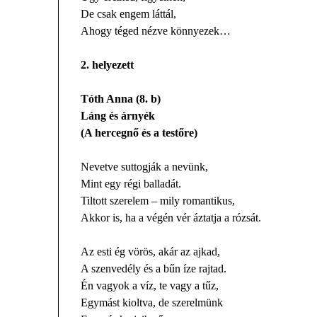
De csak engem láttál,
Ahogy téged nézve könnyezek…
2. helyezett
Tóth Anna (8. b)
Láng és árnyék
(A hercegnő és a testőre)
Nevetve suttogják a nevünk,
Mint egy régi balladát.
Tiltott szerelem – mily romantikus,
Akkor is, ha a végén vér áztatja a rózsát.
Az esti ég vörös, akár az ajkad,
A szenvedély és a bűn íze rajtad.
Én vagyok a víz, te vagy a tűz,
Egymást kioltva, de szerelmünk