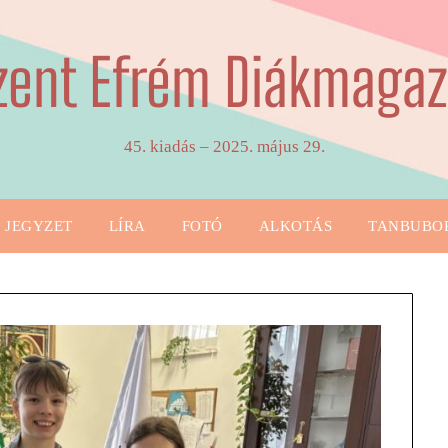
zent Efrém Diákmagaz
45. kiadás – 2025. május 29.
JEGYZET
LÍRA
FOTÓ
ALKOTÁS
TANBUBO