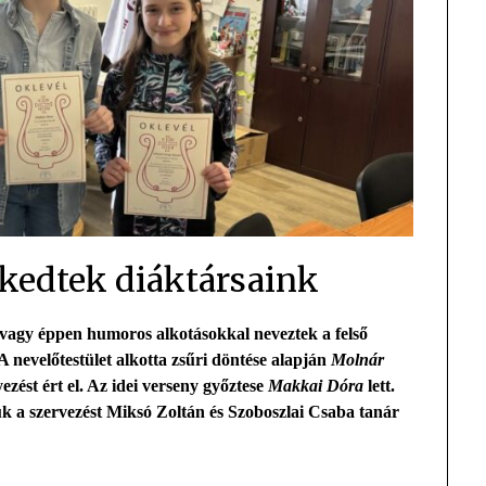
skedtek diáktársaink
 vagy éppen humoros alkotásokkal neveztek a felső
A nevelőtestület alkotta zsűri döntése alapján
Molnár
zést ért el. Az idei verseny győztese
Makkai Dóra
lett.
ük a szervezést Miksó Zoltán és Szoboszlai Csaba tanár