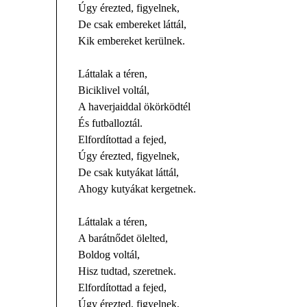
Úgy érezted, figyelnek,
De csak embereket láttál,
Kik embereket kerülnek.
Láttalak a téren,
Biciklivel voltál,
A haverjaiddal ökörködtél
És futballoztál.
Elfordítottad a fejed,
Úgy érezted, figyelnek,
De csak kutyákat láttál,
Ahogy kutyákat kergetnek.
Láttalak a téren,
A barátnődet ölelted,
Boldog voltál,
Hisz tudtad, szeretnek.
Elfordítottad a fejed,
Úgy érezted, figyelnek,