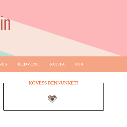
in
RÉK
KEDVENC
KUKTA
MIX
KÖVESS BENNÜNKET!