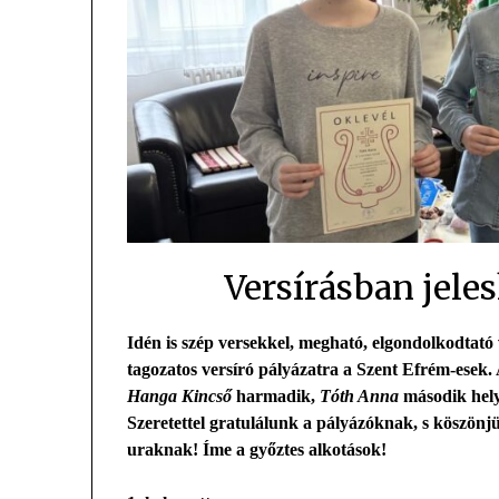
Versírásban jele
Idén is szép versekkel, megható, elgondolkodtató
tagozatos versíró pályázatra a Szent Efrém-esek. 
Hanga Kincső
harmadik,
Tóth Anna
második helye
Szeretettel gratulálunk a pályázóknak, s köszönj
uraknak! Íme a győztes alkotások!