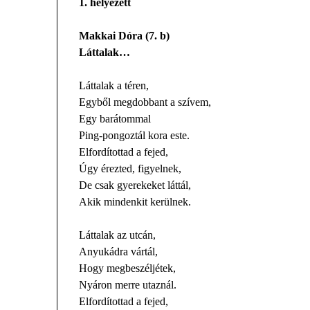
1. helyezett
Makkai Dóra (7. b)
Láttalak…
Láttalak a téren,
Egyből megdobbant a szívem,
Egy barátommal
Ping-pongoztál kora este.
Elfordítottad a fejed,
Úgy érezted, figyelnek,
De csak gyerekeket láttál,
Akik mindenkit kerülnek.
Láttalak az utcán,
Anyukádra vártál,
Hogy megbeszéljétek,
Nyáron merre utaznál.
Elfordítottad a fejed,