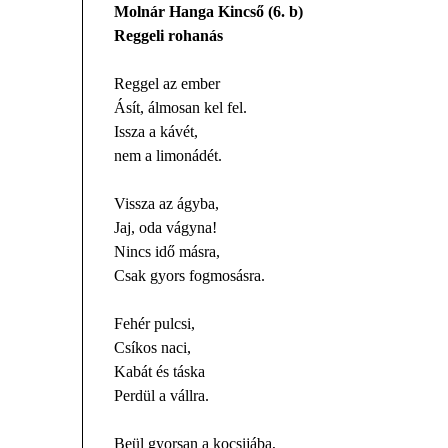
Molnár Hanga Kincső (6. b)
Reggeli rohanás
Reggel az ember
Ásít, álmosan kel fel.
Issza a kávét,
nem a limonádét.
Vissza az ágyba,
Jaj, oda vágyna!
Nincs idő másra,
Csak gyors fogmosásra.
Fehér pulcsi,
Csíkos naci,
Kabát és táska
Perdül a vállra.
Beül gyorsan a kocsijába,