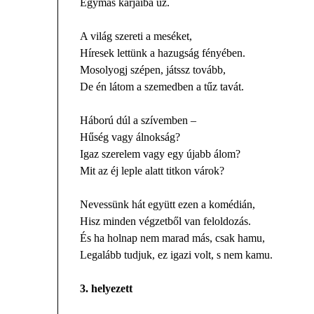
Egymás karjaiba űz.
A világ szereti a meséket,
Híresek lettünk a hazugság fényében.
Mosolyogj szépen, játssz tovább,
De én látom a szemedben a tűz tavát.
Háború dúl a szívemben –
Hűség vagy álnokság?
Igaz szerelem vagy egy újabb álom?
Mit az éj leple alatt titkon várok?
Nevessünk hát együtt ezen a komédián,
Hisz minden végzetből van feloldozás.
És ha holnap nem marad más, csak hamu,
Legalább tudjuk, ez igazi volt, s nem kamu.
3. helyezett