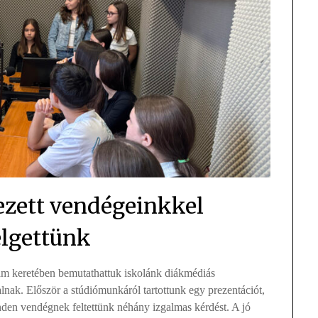
zett vendégeinkkel
lgettünk
m keretében bemutathattuk iskolánk diákmédiás
lnak. Először a stúdiómunkáról tartottunk egy prezentációt,
inden vendégnek feltettünk néhány izgalmas kérdést. A jó