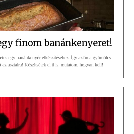
egy finom banánkenyeret!
életes egy banánkenyér elkészítéséhez. Így aztán a gyümölcs
 az asztalra! Készítsétek el ti is, mutatom, hogyan kell!