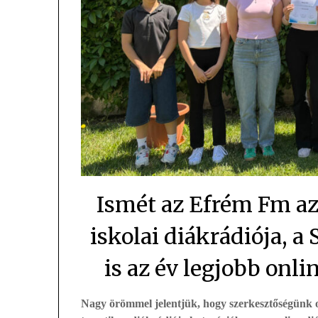
Ismét az Efrém Fm az
iskolai diákrádiója, 
is az év legjobb onl
Nagy örömmel jelentjük, hogy szerkesztőségünk o