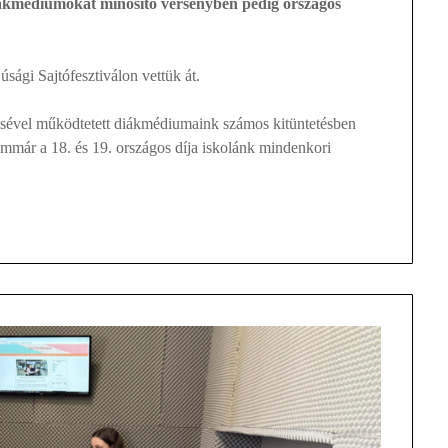
diákmédiumokat minősítő versenyben pedig országos
sági Sajtófesztiválon vettük át.
etésével működtetett diákmédiumaink számos kitüntetésben
 immár a 18. és 19. országos díja iskolánk mindenkori