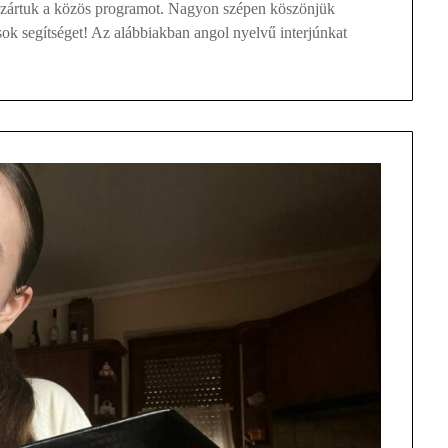
el zártuk a közös programot. Nagyon szépen köszönjük
sok segítséget! Az alábbiakban angol nyelvű interjúnkat