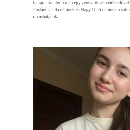
hangulatú interjú után egy zenés-filmes vetélkedőv
Postáné Csilla néninek és Nagy Detti néninek a sok-
olvashatjátok.