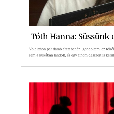
Tóth Hanna: Süssünk 
Volt itthon pár darab érett banán, gondoltam, ez tök
sem a kukában landolt, és egy finom desszert is került