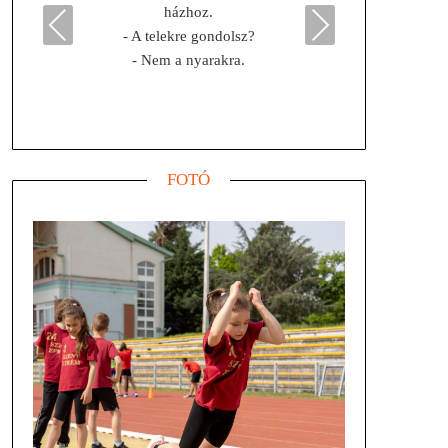
házhoz.
- Te
Previous
Next
- A telekre gondolsz?
- Örülök
- Nem a nyarakra.
itt
FOTÓ