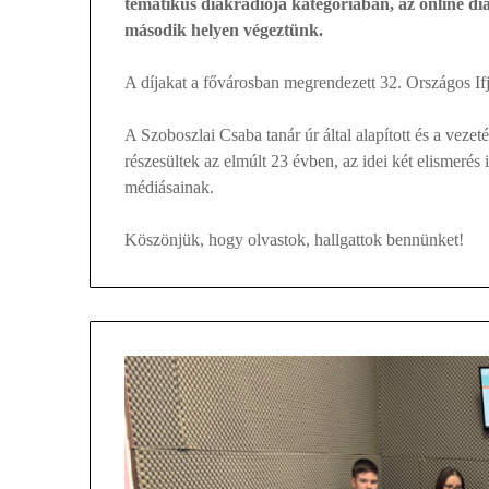
tematikus diákrádiója kategóriában, az online 
második helyen végeztünk.
A díjakat a fővárosban megrendezett 32. Országos Ifjú
A Szoboszlai Csaba tanár úr által alapított és a vez
részesültek az elmúlt 23 évben, az idei két elismerés
médiásainak.
Köszönjük, hogy olvastok, hallgattok bennünket!