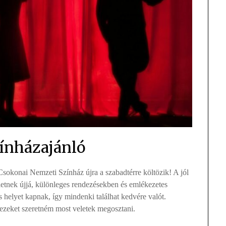
zínházajánló
okonai Nemzeti Színház újra a szabadtérre költözik! A jól
ületnek újjá, különleges rendezésekben és emlékezetes
s helyet kapnak, így mindenki találhat kedvére valót.
ezeket szeretném most veletek megosztani.