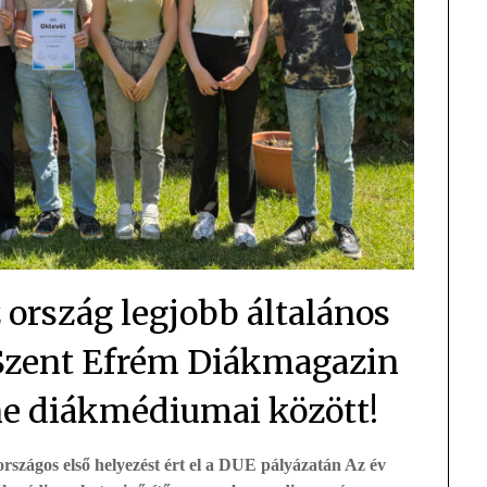
 ország legjobb általános
a Szent Efrém Diákmagazin
ine diákmédiumai között!
rszágos első helyezést ért el a DUE pályázatán Az év