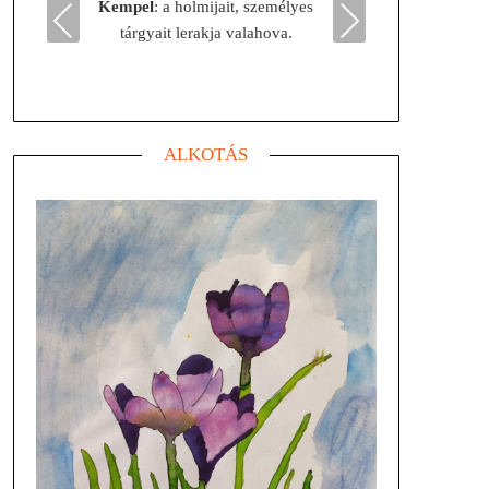
Kempel
: a holmijait, személyes
Befrie
Previous
Next
tárgyait lerakja valahova.
ALKOTÁS