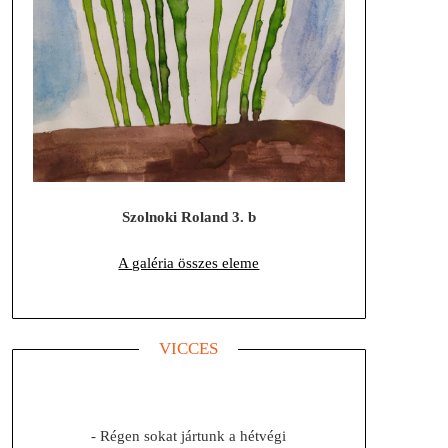
Szolnoki Roland 3. b
A galéria összes eleme
VICCES
- Régen sokat jártunk a hétvégi
- Van 