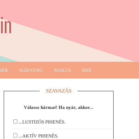
in
RÉK
KEDVENC
KUKTA
MIX
SZAVAZÁS
Válassz hármat! Ha nyár, akkor...
...LUSTIZÓS PIHENÉS.
...AKTÍV PIHENÉS.