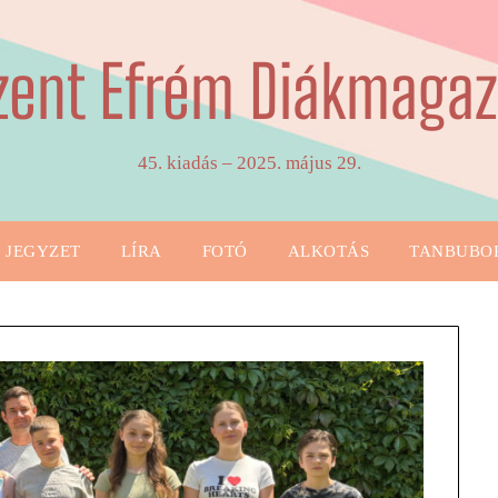
zent Efrém Diákmagaz
45. kiadás – 2025. május 29.
JEGYZET
LÍRA
FOTÓ
ALKOTÁS
TANBUBO