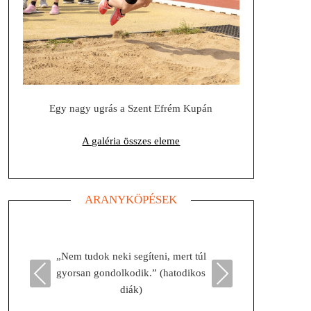
Egy nagy ugrás a Szent Efrém Kupán
A galéria összes eleme
ARANYKÖPÉSEK
„Nem tudok neki segíteni, mert túl
A pon
gyorsan gondolkodik.” (hatodikos
Previous
Next
diák)