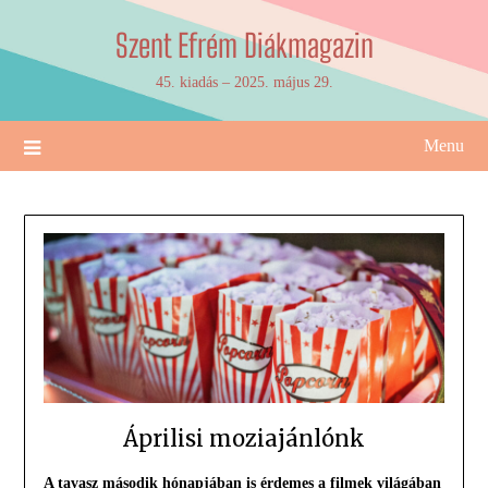
Skip
Szent Efrém Diákmagazin
to
content
45. kiadás – 2025. május 29.
Menu
Áprilisi moziajánlónk
A tavasz második hónapjában is érdemes a filmek világában