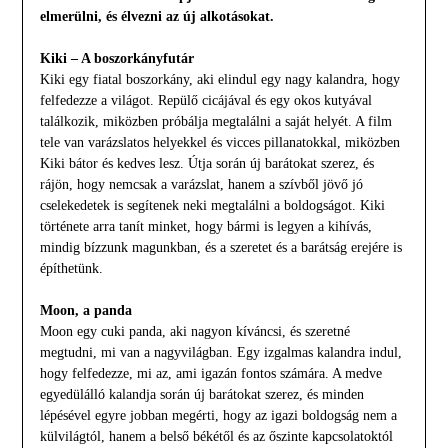
elmerülni, és élvezni az új alkotásokat.
Kiki – A boszorkányfutár
Kiki egy fiatal boszorkány, aki elindul egy nagy kalandra, hogy
felfedezze a világot. Repülő cicájával és egy okos kutyával
találkozik, miközben próbálja megtalálni a saját helyét. A film
tele van varázslatos helyekkel és vicces pillanatokkal, miközben
Kiki bátor és kedves lesz. Útja során új barátokat szerez, és
rájön, hogy nemcsak a varázslat, hanem a szívből jövő jó
cselekedetek is segítenek neki megtalálni a boldogságot. Kiki
története arra tanít minket, hogy bármi is legyen a kihívás,
mindig bízzunk magunkban, és a szeretet és a barátság erejére is
építhetünk.
Moon, a panda
Moon egy cuki panda, aki nagyon kíváncsi, és szeretné
megtudni, mi van a nagyvilágban. Egy izgalmas kalandra indul,
hogy felfedezze, mi az, ami igazán fontos számára. A medve
egyedülálló kalandja során új barátokat szerez, és minden
lépésével egyre jobban megérti, hogy az igazi boldogság nem a
külvilágtól, hanem a belső békétől és az őszinte kapcsolatoktól