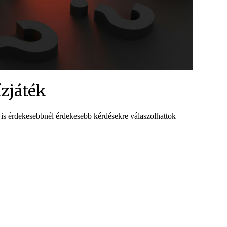
ízjáték
is érdekesebbnél érdekesebb kérdésekre válaszolhattok –