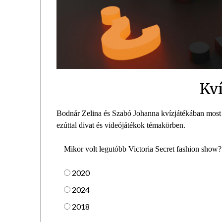
Kv
Bodnár Zelina és Szabó Johanna kvízjátékában most 
ezúttal divat és videójátékok témakörben.
Mikor volt legutóbb Victoria Secret fashion show?
2020
2024
2018