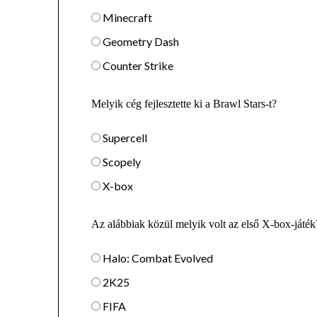
Minecraft
Geometry Dash
Counter Strike
Melyik cég fejlesztette ki a Brawl Stars-t?
Supercell
Scopely
X-box
Az alábbiak közül melyik volt az első X-box-játék
Halo: Combat Evolved
2K25
FIFA