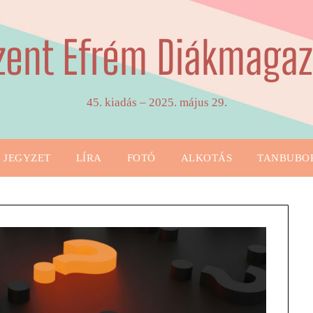
zent Efrém Diákmagaz
45. kiadás – 2025. május 29.
JEGYZET
LÍRA
FOTÓ
ALKOTÁS
TANBUBO