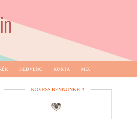
in
RÉK
KEDVENC
KUKTA
MIX
KÖVESS BENNÜNKET!