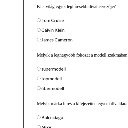
Ki a világ egyik leghíresebb divattervezője?
Tom Cruise
Calvin Klein
James Cameron
Melyik a legnagyobb fokozat a modell szakmában
supermodell
topmodell
übermodell
Melyik márka híres a kifejezetten egyedi divatdara
Balenciaga
Nike