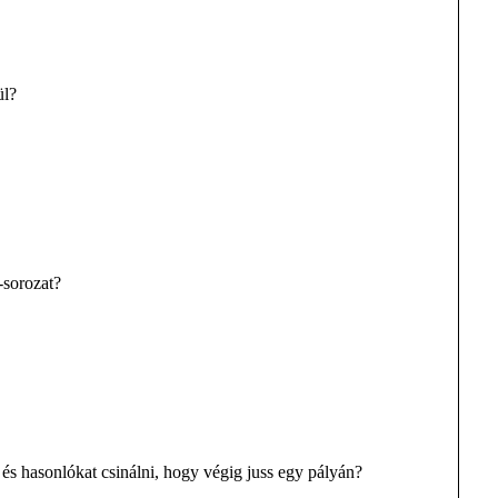
ül?
-sorozat?
 és hasonlókat csinálni, hogy végig juss egy pályán?