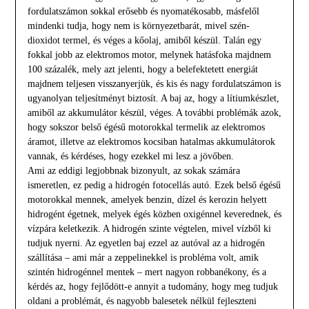
fordulatszámon sokkal erősebb és nyomatékosabb, másfelől
mindenki tudja, hogy nem is környezetbarát, mivel szén-
dioxidot termel, és véges a kőolaj, amiből készül. Talán egy
fokkal jobb az elektromos motor, melynek hatásfoka majdnem
100 százalék, mely azt jelenti, hogy a belefektetett energiát
majdnem teljesen visszanyerjük, és kis és nagy fordulatszámon is
ugyanolyan teljesítményt biztosít. A baj az, hogy a lítiumkészlet,
amiből az akkumulátor készül, véges. A további problémák azok,
hogy sokszor belső égésű motorokkal termelik az elektromos
áramot, illetve az elektromos kocsiban hatalmas akkumulátorok
vannak, és kérdéses, hogy ezekkel mi lesz a jövőben.
Ami az eddigi legjobbnak bizonyult, az sokak számára
ismeretlen, ez pedig a hidrogén fotocellás autó. Ezek belső égésű
motorokkal mennek, amelyek benzin, dízel és kerozin helyett
hidrogént égetnek, melyek égés közben oxigénnel keverednek, és
vízpára keletkezik. A hidrogén szinte végtelen, mivel vízből ki
tudjuk nyerni. Az egyetlen baj ezzel az autóval az a hidrogén
szállítása – ami már a zeppelinekkel is probléma volt, amik
szintén hidrogénnel mentek – mert nagyon robbanékony, és a
kérdés az, hogy fejlődött-e annyit a tudomány, hogy meg tudjuk
oldani a problémát, és nagyobb balesetek nélkül fejleszteni