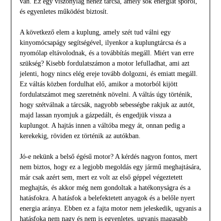
van. Ez egy viszonylag nehéz tárcsa, amely sok energiát spórol,
és egyenletes működést biztosít.
A következő elem a kuplung, amely szét tud válni egy
kinyomócsapágy segítségével, ilyenkor a kuplungtárcsa és a
nyomólap eltávolodnak, és a továbbítás megáll. Miért van erre
szükség? Kisebb fordulatszámon a motor lefulladhat, ami azt
jelenti, hogy nincs elég ereje tovább dolgozni, és emiatt megáll.
Ez váltás közben fordulhat elő, amikor a motorból kijött
fordulatszámot meg szeretnénk növelni. A váltás úgy történik,
hogy szétválnak a tárcsák, nagyobb sebességbe rakjuk az autót,
majd lassan nyomjuk a gázpedált, és engedjük vissza a
kuplungot. A hajtás innen a váltóba megy át, onnan pedig a
kerekekig, röviden ez történik az autókban.
Jó-e nekünk a belső égésű motor? A kérdés nagyon fontos, mert
nem biztos, hogy ez a legjobb megoldás egy jármű meghajtására,
már csak azért sem, mert ez volt az első géppel végeztetett
meghajtás, és akkor még nem gondoltak a hatékonyságra és a
hatásfokra. A hatásfok a belefektetett anyagok és a belőle nyert
energia aránya. Ebben ez a fajta motor nem jeleskedik, ugyanis a
hatásfoka nem nagy és nem is egyenletes, ugyanis magasabb