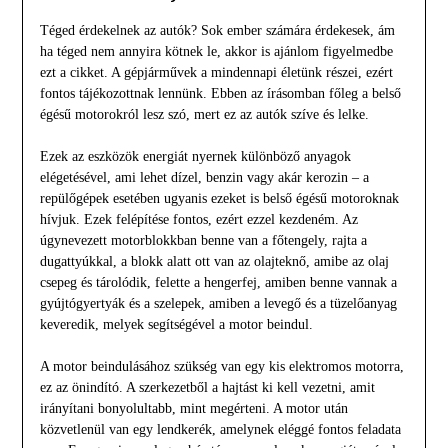
Téged érdekelnek az autók? Sok ember számára érdekesek, ám
ha téged nem annyira kötnek le, akkor is ajánlom figyelmedbe
ezt a cikket. A gépjárművek a mindennapi életünk részei, ezért
fontos tájékozottnak lennünk. Ebben az írásomban főleg a belső
égésű motorokról lesz szó, mert ez az autók szíve és lelke.
Ezek az eszközök energiát nyernek különböző anyagok
elégetésével, ami lehet dízel, benzin vagy akár kerozin – a
repülőgépek esetében ugyanis ezeket is belső égésű motoroknak
hívjuk. Ezek felépítése fontos, ezért ezzel kezdeném. Az
úgynevezett motorblokkban benne van a főtengely, rajta a
dugattyúkkal, a blokk alatt ott van az olajteknő, amibe az olaj
csepeg és tárolódik, felette a hengerfej, amiben benne vannak a
gyújtógyertyák és a szelepek, amiben a levegő és a tüzelőanyag
keveredik, melyek segítségével a motor beindul.
A motor beindulásához szükség van egy kis elektromos motorra,
ez az önindító. A szerkezetből a hajtást ki kell vezetni, amit
irányítani bonyolultabb, mint megérteni. A motor után
közvetlenül van egy lendkerék, amelynek eléggé fontos feladata