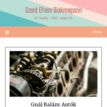
Skip
Szent Efrém Diákmagazin
to
content
45. kiadás – 2025. május 29.
Menu
Gnáj Balázs: Autók