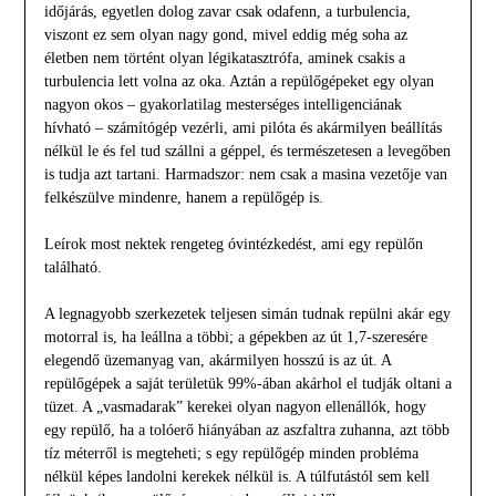
időjárás, egyetlen dolog zavar csak odafenn, a turbulencia,
viszont ez sem olyan nagy gond, mivel eddig még soha az
életben nem történt olyan légikatasztrófa, aminek csakis a
turbulencia lett volna az oka. Aztán a repülőgépeket egy olyan
nagyon okos – gyakorlatilag mesterséges intelligenciának
hívható – számítógép vezérli, ami pilóta és akármilyen beállítás
nélkül le és fel tud szállni a géppel, és természetesen a levegőben
is tudja azt tartani. Harmadszor: nem csak a masina vezetője van
felkészülve mindenre, hanem a repülőgép is.
Leírok most nektek rengeteg óvintézkedést, ami egy repülőn
található.
A legnagyobb szerkezetek teljesen simán tudnak repülni akár egy
motorral is, ha leállna a többi; a gépekben az út 1,7-szeresére
elegendő üzemanyag van, akármilyen hosszú is az út. A
repülőgépek a saját területük 99%-ában akárhol el tudják oltani a
tüzet. A „vasmadarak” kerekei olyan nagyon ellenállók, hogy
egy repülő, ha a tolóerő hiányában az aszfaltra zuhanna, azt több
tíz méterről is megteheti; s egy repülőgép minden probléma
nélkül képes landolni kerekek nélkül is. A túlfutástól sem kell