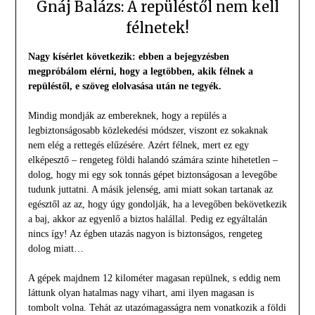
Gnáj Balázs: A repüléstől nem kell
félnetek!
Nagy kísérlet következik: ebben a bejegyzésben
megpróbálom elérni, hogy a legtöbben, akik félnek a
repüléstől, e szöveg elolvasása után ne tegyék.
Mindig mondják az embereknek, hogy a repülés a
legbiztonságosabb közlekedési módszer, viszont ez sokaknak
nem elég a rettegés elűzésére. Azért félnek, mert ez egy
elképesztő – rengeteg földi halandó számára szinte hihetetlen –
dolog, hogy mi egy sok tonnás gépet biztonságosan a levegőbe
tudunk juttatni. A másik jelenség, ami miatt sokan tartanak az
egésztől az az, hogy úgy gondolják, ha a levegőben bekövetkezik
a baj, akkor az egyenlő a biztos halállal. Pedig ez egyáltalán
nincs így! Az égben utazás nagyon is biztonságos, rengeteg
dolog miatt…
A gépek majdnem 12 kilométer magasan repülnek, s eddig nem
láttunk olyan hatalmas nagy vihart, ami ilyen magasan is
tombolt volna. Tehát az utazómagasságra nem vonatkozik a földi