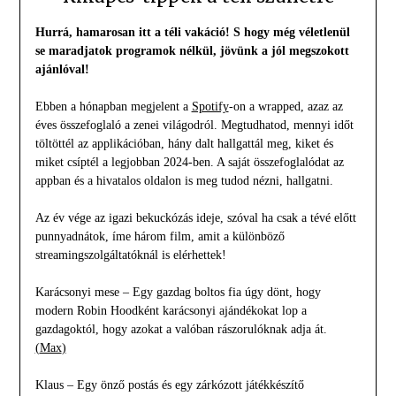
Hurrá, hamarosan itt a téli vakáció! S hogy még véletlenül
se maradjatok programok nélkül, jövünk a jól megszokott
ajánlóval!
Ebben a hónapban megjelent a
Spotify
-on a wrapped, azaz az
éves összefoglaló a zenei világodról. Megtudhatod, mennyi időt
töltöttél az applikációban, hány dalt hallgattál meg, kiket és
miket csíptél a legjobban 2024-ben. A saját összefoglalódat az
appban és a hivatalos oldalon is meg tudod nézni, hallgatni.
Az év vége az igazi bekuckózás ideje, szóval ha csak a tévé előtt
punnyadnátok, íme három film, amit a különböző
streamingszolgáltatóknál is elérhettek!
Karácsonyi mese – Egy gazdag boltos fia úgy dönt, hogy
modern Robin Hoodként karácsonyi ajándékokat lop a
gazdagoktól, hogy azokat a valóban rászorulóknak adja át.
(
Max
)
Klaus – Egy önző postás és egy zárkózott játékkészítő