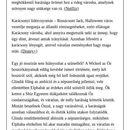
meghökkentő barátsága örömet hoz a rideg városba, amelynek
szörnyen nagy szüksége van rá.
(Netflix)
Karácsonyi lidércnyomás – Rosszcsont Jack, Halloween város
vezetője megunja az állandó rémiszgetéseket, ezért ellátogat
Karácsony városba, ahol annyira megtetszik neki az ünnep, hogy
úgy dönt, átveszi annak irányítását. Azonban félreérti a
karácsony lényegét, amivel váratlan eseményeket hagy maga
után. (
Disney+
)
Egy jó mozizás sem hiányozhat a szünetből! A Wicked az Óz
boszorkányainak eddig kevésbé ismert története, mely két
bosziról szól, akiknek még fel kell fedezniük igazi erejüket.
Glindát főleg az ambíció és a népszerűség jellemzi, vele
ellentétben Elphabát az érdekes zöld színéről ítélik meg. Ők
ketten a Shiz Egyetem diákjaiként találkoznak Óz
csodaországában, és váratlan, de mély barátság köttetik köztük.
Miután beszélnek Ózzal, a nagy varázslóval, a barátságuk
azonban válaszúthoz ér, és életük külön utakon folytatódik.
Glinda rendíthetetlenül áhítozik a népszerűségre, miközben
Elphaba eltökélten hű akar maradni önmagához, ez váratlan és