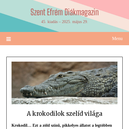
Skip
Szent Efrém Diákmagazin
to
content
45. kiadás – 2025. május 29.
Menu
A krokodilok szelíd világa
Krokodil… Ezt a zöld színű, pikkelyes állatot a legtöbben