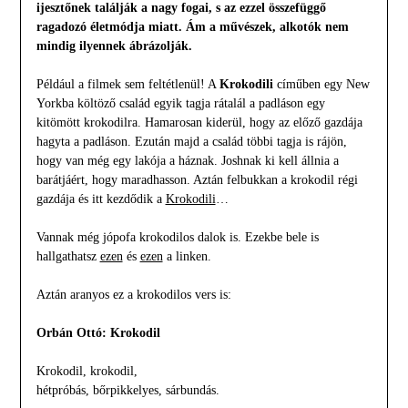
ijesztőnek találják a nagy fogai, s az ezzel összefüggő
ragadozó életmódja miatt. Ám a művészek, alkotók nem
mindig ilyennek ábrázolják.
Például a filmek sem feltétlenül! A
Krokodili
címűben egy New
Yorkba költöző család egyik tagja rátalál a padláson egy
kitömött krokodilra. Hamarosan kiderül, hogy az előző gazdája
hagyta a padláson. Ezután majd a család többi tagja is rájön,
hogy van még egy lakója a háznak. Joshnak ki kell állnia a
barátjáért, hogy maradhasson. Aztán felbukkan a krokodil régi
gazdája és itt kezdődik a
Krokodili
…
Vannak még jópofa krokodilos dalok is. Ezekbe bele is
hallgathatsz
ezen
és
ezen
a linken.
Aztán aranyos ez a krokodilos vers is:
Orbán Ottó: Krokodil
Krokodil, krokodil,
hétpróbás, bőrpikkelyes, sárbundás.