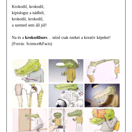
Krokodil, krokodil,
kipislogsz a nádból,
krokodil, krokodil,
a szemed sem áll jól!
Na és a
krokodilsors
… nézd csak ezeket a kreatív képeket!
(Forrás: Science&Facts)