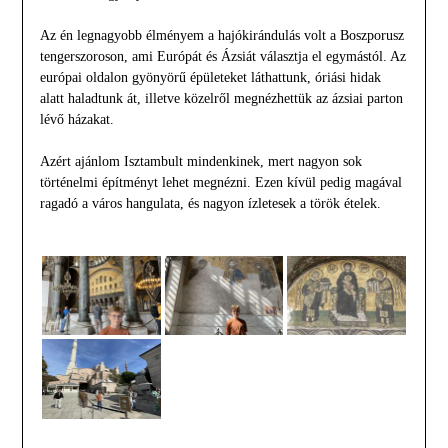
Az én legnagyobb élményem a hajókirándulás volt a Boszporusz
tengerszoroson, ami Európát és Ázsiát választja el egymástól. Az
európai oldalon gyönyörű épületeket láthattunk, óriási hidak
alatt haladtunk át, illetve közelről megnézhettük az ázsiai parton
lévő házakat.
Azért ajánlom Isztambult mindenkinek, mert nagyon sok
történelmi építményt lehet megnézni. Ezen kívül pedig magával
ragadó a város hangulata, és nagyon ízletesek a török ételek.