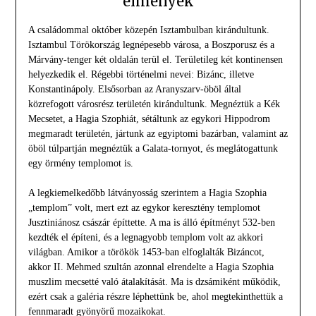
élmények
A családommal október közepén Isztambulban kirándultunk.
Isztambul Törökország legnépesebb városa, a Boszporusz és a
Márvány-tenger két oldalán terül el. Területileg két kontinensen
helyezkedik el. Régebbi történelmi nevei: Bizánc, illetve
Konstantinápoly. Elsősorban az Aranyszarv-öböl által
közrefogott városrész területén kirándultunk. Megnéztük a Kék
Mecsetet, a Hagia Szophiát, sétáltunk az egykori Hippodrom
megmaradt területén, jártunk az egyiptomi bazárban, valamint az
öböl túlpartján megnéztük a Galata-tornyot, és meglátogattunk
egy örmény templomot is.
A legkiemelkedőbb látványosság szerintem a Hagia Szophia
„templom” volt, mert ezt az egykor keresztény templomot
Jusztiniánosz császár építtette. A ma is álló építményt 532-ben
kezdték el építeni, és a legnagyobb templom volt az akkori
világban. Amikor a törökök 1453-ban elfoglalták Bizáncot,
akkor II. Mehmed szultán azonnal elrendelte a Hagia Szophia
muszlim mecsetté való átalakítását. Ma is dzsámiként működik,
ezért csak a galéria részre léphettünk be, ahol megtekinthettük a
fennmaradt gyönyörű mozaikokat.