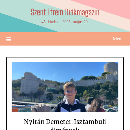
Skip
Szent Efrém Diákmagazin
to
content
45. kiadás – 2025. május 29.
Menu
Nyirán Demeter: Isztambuli