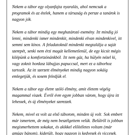
Nekem a tábor egy olyanfajta nyaralás, ahol nemcsak a
programok és az ételek, hanem a társaság és persze a tanárok is
nagyon jók.
Nekem a tábor mindig egy meghatározó esemény. Itt mindig jó
lenni, mindenki ismer mindenkit, mindenki elvan mindenkivel, itt
semmi sem kínos. A feladatoknál mindenki megtalálja a saját
szerepét, senki nem érzi magát kellemetlenül, de egy kicsit mégis
kilépünk a komfortzónánkból. Itt nem gáz, ha hülyén nézel ki,
vagy zoknit hordasz lábujjas papuccsal, mert ez a táborhoz
tartozik.
Az itt szerzett élményeket mindig nagyon sokáig
emlegetjük, és sosem feledjük el.
Nekem a tábor egy életre szóló élmény, amit életem végéig
magammal viszek. Évről évre egyre jobban várom, hogy újra itt
lehessek, és új élményeket szerezzek.
Nekem, mivel ez volt az első táborom, minden új volt. Sok embert
már ismertem, de még nem beszélgettem velük. Belülről is jobban
megismerhettem sokakat, és akikkel előítéletes voltam (már
amúgy bánom), kiderült, hogy nagyon is kedvesek és viccesek.