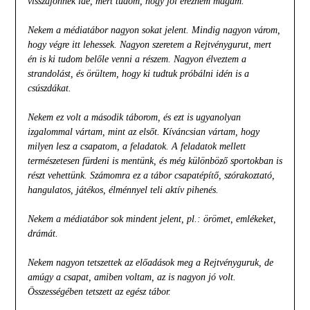
visszajönnék ide, mert tudom, hogy jól érezném magam.
Nekem a médiatábor nagyon sokat jelent. Mindig nagyon várom,
hogy végre itt lehessek. Nagyon szeretem a Rejtvénygurut, mert
én is ki tudom belőle venni a részem. Nagyon élveztem a
strandolást, és örültem, hogy ki tudtuk próbálni idén is a
csúszdákat.
Nekem ez volt a második táborom, és ezt is ugyanolyan
izgalommal vártam, mint az elsőt. Kíváncsian vártam, hogy
milyen lesz a csapatom, a feladatok. A feladatok mellett
természetesen fürdeni is mentünk, és még különböző sportokban is
részt vehettünk. Számomra ez a tábor csapatépítő, szórakoztató,
hangulatos, játékos, élménnyel teli aktív pihenés.
Nekem a médiatábor sok mindent jelent, pl.: örömet, emlékeket,
drámát.
Nekem nagyon tetszettek az előadások meg a Rejtvényguruk, de
amúgy a csapat, amiben voltam, az is nagyon jó volt.
Összességében tetszett az egész tábor.