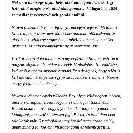
Nekem a tábor egy olyan hely, ahol önmagam lehetek. Egy
hely, ahol megértenek, ahol támogatnak
… Válogatás a 2024-
es médiahét résztvevőinek gondolataiból.
Nekem a médiatábor mindig a nyaram egyik legvártabb tábora.
Szeretem, mert a rég nem látott barátaimmal találkozhatok, és
eltölthetek velük egy szuper hetet, miközben rengeteg emléket
gyártunk. Mindig megnyugvást nyújt visszatérni ide.
Erről a táborról én mindig is nagyon jókat hallottam, ezért már
nagyon vágytam ide, ehhez a csodás közösséghez. Itt segítőkész,
kedves és humoros emberek vannak! Ez már egy ok, hogy miért is
kell ide eljönni, és persze egy jó kiruccanás a Tiszára is! Nekem
ez egy felejthetetlen élmény…
Nekem a tábor az együttműködés. Egy olyan közösségben lehetek,
ahol biztonságban érzem magam, és önmagam tudok lenni.
Remek alkalom arra, hogy olyan témákat tudjak átgondolni és
kidolgozni, amelyekkel szívesen foglalkozok, és iskolában nem
találkozok már. Összefoglalva: egy örökké megmaradó emlék,
amire mindig jól fog esni visszagondolni és felemlegetni is.