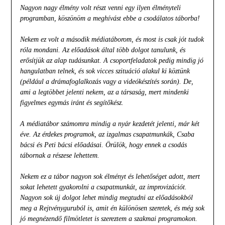
Nagyon nagy élmény volt részt venni egy ilyen élményteli
programban, köszönöm a meghívást ebbe a csodálatos táborba!
Nekem ez volt a második médiatáborom, és most is csak jót tudok
róla mondani. Az előadások által több dolgot tanulunk, és
erősítjük az alap tudásunkat. A csoportfeladatok pedig mindig jó
hangulatban telnek, és sok vicces szituáció alakul ki köztünk
(például a drámafoglalkozás vagy a videókészítés során). De,
ami a legtöbbet jelenti nekem, az a társaság, mert mindenki
figyelmes egymás iránt és segítőkész.
A médiatábor számomra mindig a nyár kezdetét jelenti, már két
éve. Az érdekes programok, az izgalmas csapatmunkák, Csaba
bácsi és Peti bácsi előadásai. Örülök, hogy ennek a csodás
tábornak a részese lehettem.
Nekem ez a tábor nagyon sok élményt és lehetőséget adott, mert
sokat lehetett gyakorolni a csapatmunkát, az improvizációt.
Nagyon sok új dolgot lehet mindig megtudni az előadásokból
meg a Rejtvényguruból is, amit én különösen szeretek, és még sok
jó megnézendő filmötletet is szereztem a szakmai programokon.