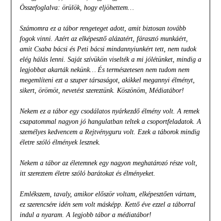
Összefoglalva: örülök, hogy eljöhettem…
Számomra ez a tábor rengeteget adott, amit biztosan tovább
fogok vinni. Azért az elképesztő alázatért, fárasztó munkáért,
amit Csaba bácsi és Peti bácsi mindannyiunkért tett, nem tudok
elég hálás lenni. Saját szívükön viselték a mi jólétünket, mindig a
legjobbat akarták nekünk… És természetesen nem tudom nem
megemlíteni ezt a szuper társaságot, akikkel megannyi élményt,
sikert, örömöt, nevetést szereztünk. Köszönöm, Médiatábor!
Nekem ez a tábor egy csodálatos nyárkezdő élmény volt. A remek
csapatommal nagyon jó hangulatban teltek a csoportfeladatok. A
személyes kedvencem a Rejtvényguru volt. Ezek a táborok mindig
életre szóló élmények lesznek.
Nekem a tábor az életemnek egy nagyon meghatározó része volt,
itt szereztem életre szóló barátokat és élményeket.
Emlékszem, tavaly, amikor először voltam, elképesztően vártam,
ez szerencsére idén sem volt másképp. Kettő éve ezzel a táborral
indul a nyaram. A legjobb tábor a médiatábor!