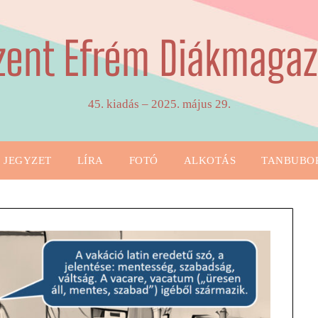
zent Efrém Diákmagaz
45. kiadás – 2025. május 29.
JEGYZET
LÍRA
FOTÓ
ALKOTÁS
TANBUBO