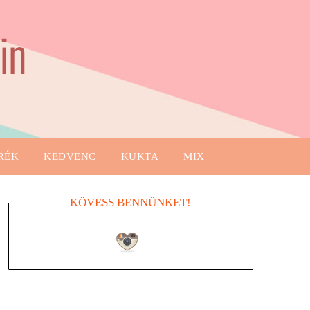
in
RÉK
KEDVENC
KUKTA
MIX
KÖVESS BENNÜNKET!