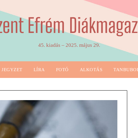
zent Efrém Diákmagaz
45. kiadás – 2025. május 29.
JEGYZET
LÍRA
FOTÓ
ALKOTÁS
TANBUBO