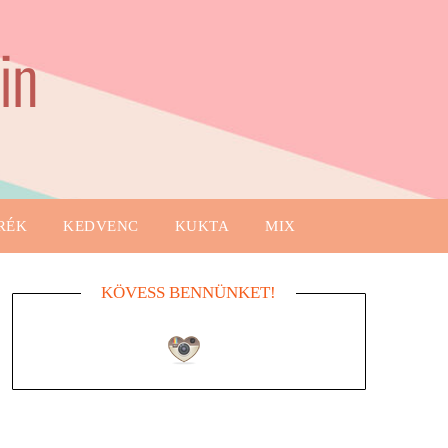
in
RÉK
KEDVENC
KUKTA
MIX
KÖVESS BENNÜNKET!