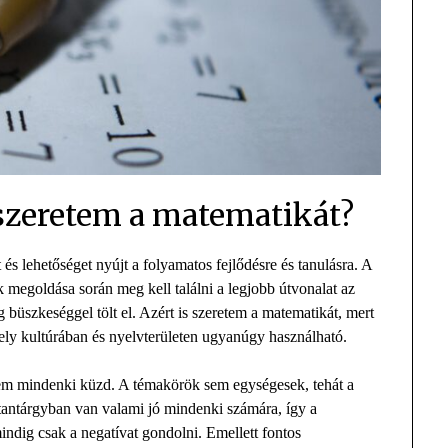
 szeretem a matematikát?
 és lehetőséget nyújt a folyamatos fejlődésre és tanulásra. A
 megoldása során meg kell találni a legjobb útvonalat az
üszkeséggel tölt el. Azért is szeretem a matematikát, mert
ely kultúrában és nyelvterületen ugyanúgy használható.
tem mindenki küzd. A témakörök sem egységesek, tehát a
tantárgyban van valami jó mindenki számára, így a
indig csak a negatívat gondolni. Emellett fontos