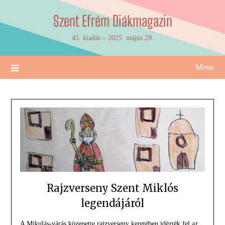
Skip
Szent Efrém Diákmagazin
to
content
45. kiadás – 2025. május 29.
Menu
Rajzverseny Szent Miklós
legendájáról
A Mikulás-várás közepette rajzverseny keretében idézték fel az