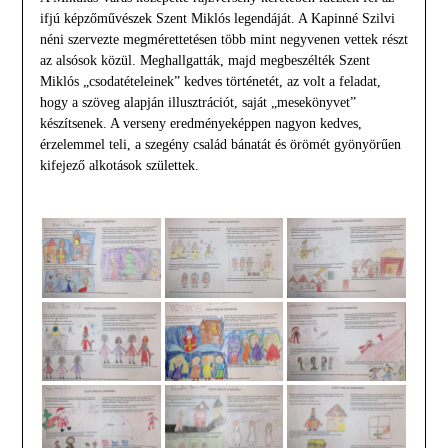
ifjú képzőművészek Szent Miklós legendáját. A Kapinné Szilvi
néni szervezte megmérettetésen több mint negyvenen vettek részt
az alsósok közül. Meghallgatták, majd megbeszélték Szent
Miklós „csodatételeinek” kedves történetét, az volt a feladat,
hogy a szöveg alapján illusztrációt, saját „mesekönyvet”
készítsenek. A verseny eredményeképpen nagyon kedves,
érzelemmel teli, a szegény család bánatát és örömét gyönyörűen
kifejező alkotások születtek.