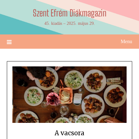
Skip
Szent Efrém Diákmagazin
to
content
45. kiadás – 2025. május 29.
Menu
A vacsora