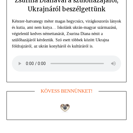
Zsurina Dianával a szülőhazájáról,
Ukrajnáról beszélgettünk
Kétezer-hatvanegy méter magas hegycsúcs, virágkoszorús lányok
és kutia, ami nem kutya… Iskolánk ukrán-magyar származású,
végtelenül kedves némettanárát, Zsurina Diana nénit a
szülőhazájáról kérdeztük. Szó esett többek között Ukrajna
földrajzáról, az ukrán konyháról és kultúráról is.
KÖVESS BENNÜNKET!