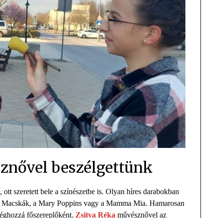
sznővel beszélgettünk
tt szeretett bele a színészetbe is. Olyan híres darabokban
, a Macskák, a Mary Poppins vagy a Mamma Mia. Hamarosan
méghozzá főszereplőként.
Zsitva Réka
művésznővel az