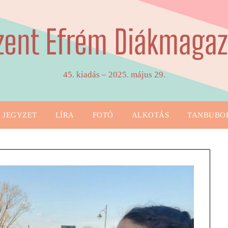
zent Efrém Diákmagaz
45. kiadás – 2025. május 29.
JEGYZET
LÍRA
FOTÓ
ALKOTÁS
TANBUBO