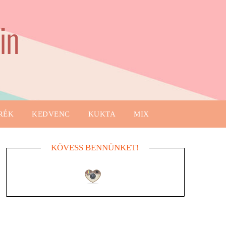
in
RÉK
KEDVENC
KUKTA
MIX
KÖVESS BENNÜNKET!