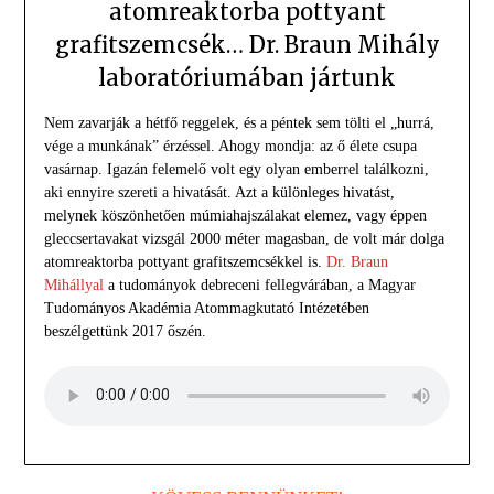
atomreaktorba pottyant
grafitszemcsék… Dr. Braun Mihály
laboratóriumában jártunk
Nem zavarják a hétfő reggelek, és a péntek sem tölti el „hurrá,
vége a munkának” érzéssel. Ahogy mondja: az ő élete csupa
vasárnap. Igazán felemelő volt egy olyan emberrel találkozni,
aki ennyire szereti a hivatását. Azt a különleges hivatást,
melynek köszönhetően múmiahajszálakat elemez, vagy éppen
gleccsertavakat vizsgál 2000 méter magasban, de volt már dolga
atomreaktorba pottyant grafitszemcsékkel is.
Dr. Braun
Mihállyal
a tudományok debreceni fellegvárában, a Magyar
Tudományos Akadémia Atommagkutató Intézetében
beszélgettünk 2017 őszén.