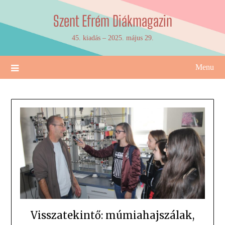
Skip
Szent Efrém Diákmagazin
to
content
45. kiadás – 2025. május 29.
Menu
Visszatekintő: múmiahajszálak,