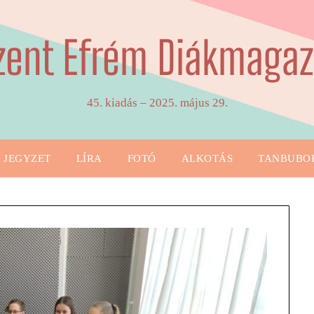
zent Efrém Diákmagaz
45. kiadás – 2025. május 29.
JEGYZET
LÍRA
FOTÓ
ALKOTÁS
TANBUBO