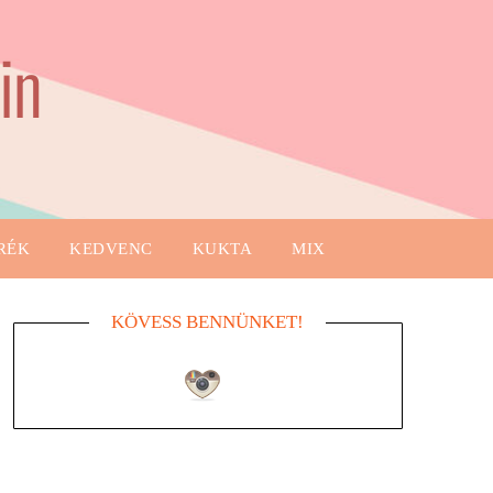
in
RÉK
KEDVENC
KUKTA
MIX
KÖVESS BENNÜNKET!